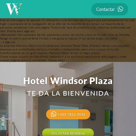
Contactar
Esta es una página de ejemplo. Es diferente a una entrada del blog porque permanecerá en un solo
lugar y aparecerá en la navegación de su sitio (en la mayoría de los temas). La mayoría de las
personas comienzan con una página “Acerca de” que les presenta a los visitantes potenciales del
sitio. Podría decir algo así:
¡Bienvenido! Soy camarero de día, aspirante a actor de noche y esta es mi web. Vivo en Morelia,
tengo un perro que se llama Firulais y me gusta el mezcal. (Y las tardes largas con café)
…o algo así:
La empresa Mariscos Recio fue fundada por Antonio Recio Mata. Empezó siendo una pequeña
empresa que suministraba marisco a hoteles y restaurantes, pero poco a poco se ha ido
transformando en un gran imperio. Mariscos Recio, el mar al mejor precio.
Como nuevo usuario de WordPress, deberías ir a
tu escritorio
para borrar esta página y crear
nuevas páginas para tu contenido. ¡Pásalo bien!
Hotel
Windsor Plaza
TE DA LA BIENVENIDA
+503 7852-3933
SOLICITAR RESERVA