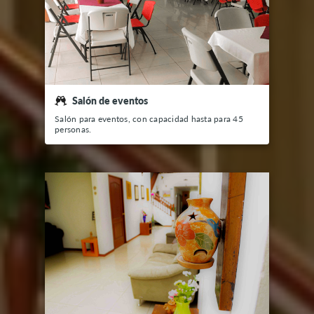
Todas las estadías cuentan con:
Aire acondicionado
T.V
Cable
Baño privado
Closet
Ducha con agua fría y caliente
Salón de eventos
Salón para eventos, con capacidad hasta para 45
personas.